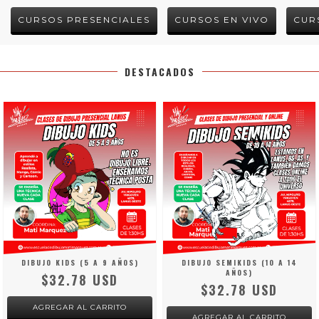
CURSOS PRESENCIALES
CURSOS EN VIVO
CUR
DESTACADOS
DIBUJO KIDS (5 A 9 AÑOS)
DIBUJO SEMIKIDS (10 A 14
AÑOS)
$32.78 USD
$32.78 USD