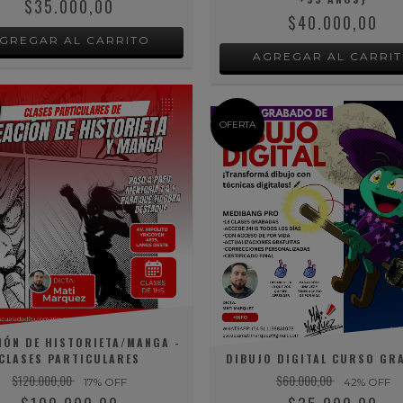
$35.000,00
$40.000,00
OFERTA
IÓN DE HISTORIETA/MANGA -
CLASES PARTICULARES
DIBUJO DIGITAL CURSO GR
$120.000,00
$60.000,00
17
% OFF
42
% OFF