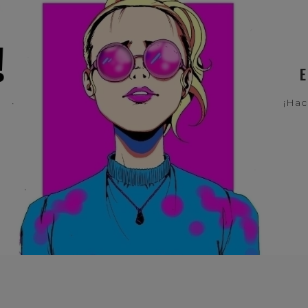
E
¡Hac