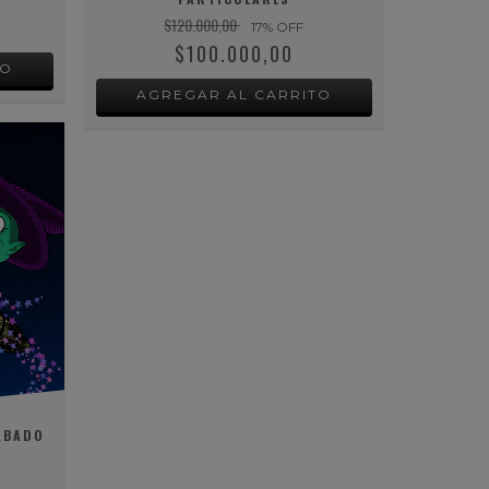
$120.000,00
17
% OFF
$100.000,00
ABADO