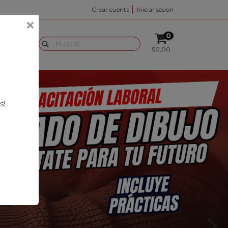
Crear cuenta
Iniciar sesión
CTO
0
$0,00
s!