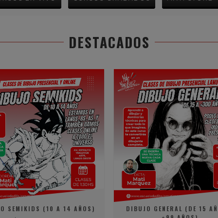
DESTACADOS
O SEMIKIDS (10 A 14 AÑOS)
DIBUJO GENERAL (DE 15 A
+99 AÑOS)