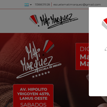
1138831928
escuelamatimarquez@gmail.com
INICIO
¿